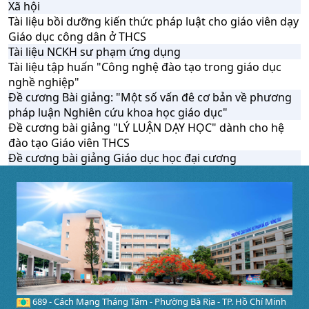
Xã hội
Tài liệu bồi dưỡng kiến thức pháp luật cho giáo viên dạy
Giáo dục công dân ở THCS
Tài liệu NCKH sư phạm ứng dụng
Tài liệu tập huấn "Công nghệ đào tạo trong giáo dục
nghề nghiệp"
Đề cương Bài giảng: "Một số vấn đê cơ bản về phương
pháp luận Nghiên cứu khoa học giáo dục"
Đề cương bài giảng "LÝ LUẬN DẠY HỌC" dành cho hệ
đào tạo Giáo viên THCS
Đề cương bài giảng Giáo dục học đại cương
689 - Cách Mạng Tháng Tám - Phường Bà Rịa - TP. Hồ Chí Minh