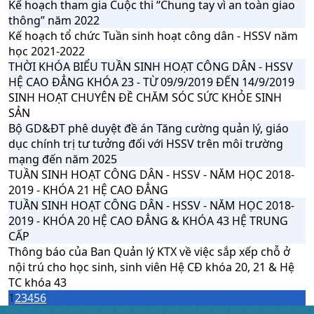
Kế hoạch tham gia Cuộc thi “Chung tay vì an toàn giao
thông” năm 2022
Kế hoạch tổ chức Tuần sinh hoạt công dân - HSSV năm
học 2021-2022
THỜI KHÓA BIỂU TUẦN SINH HOẠT CÔNG DÂN - HSSV
HỆ CAO ĐẲNG KHÓA 23 - TỪ 09/9/2019 ĐẾN 14/9/2019
SINH HOẠT CHUYÊN ĐỀ CHĂM SÓC SỨC KHỎE SINH
SẢN
Bộ GD&ĐT phê duyệt đề án Tăng cường quản lý, giáo
dục chính trị tư tưởng đối với HSSV trên môi trường
mạng đến năm 2025
TUẦN SINH HOẠT CÔNG DÂN - HSSV - NĂM HỌC 2018-
2019 - KHÓA 21 HỆ CAO ĐẲNG
TUẦN SINH HOẠT CÔNG DÂN - HSSV - NĂM HỌC 2018-
2019 - KHÓA 20 HỆ CAO ĐẲNG & KHÓA 43 HỆ TRUNG
CẤP
Thông báo của Ban Quản lý KTX về việc sắp xếp chỗ ở
nội trú cho học sinh, sinh viên Hệ CĐ khóa 20, 21 & Hệ
TC khóa 43
1
2
3
4
5
6