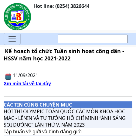
Hot line: (0254) 3826644
Kế hoạch tổ chức Tuần sinh hoạt công dân -
HSSV năm học 2021-2022
11/09/2021
Xin mời tải về tại đây
CÁC TIN CÙNG CHUYÊN MỤC
HỘI THI OLYMPIC TOÀN QUỐC CÁC MÔN KHOA HỌC
MÁC - LÊNIN VÀ TƯ TƯỞNG HỒ CHÍ MINH “ÁNH SÁNG
SOI ĐƯỜNG” LẦN THỨ V, NĂM 2023
Tập huấn về giới và bình đẳng giới