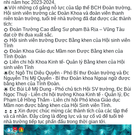
nhi năm học 2023-2024.
Với những cố gắng nỗ lực của tập thể BCH Đoàn trường,
Hội sinh viên trường các Đoàn Khoa và đoàn viên thanh
niên toàn trường, tuổi trẻ nhà trường đã đạt được các thành
tích:
Đoàn Trường Cao đẳng Sư phạm Bà Rịa – Vũng Tàu
đạt cờ thi đua xuất sắc.
Hội sinh viên trường Được Bằng khen của Hội sinh viên
Tỉnh
Đoàn Khoa Giáo dục Mầm non Được Bằng khen của
Tỉnh Đoàn
Liên chi hội Khoa Kinh tế- Quản lý Bằng khen của Hội
sinh viên Tỉnh
Đc Ngô Thị Diệu Quyên - Phó Bí thư Đoàn trường và Đc
Nguyễn Thị Mỹ Quyên - Bí thư Đoàn khoa Ngoại ngữ được
bằng khen của Tỉnh Đoàn.
Đc Bùi Lê Mỹ Dung - Phó chủ tịch Hội SV trường, Đc Bùi
Ngọc Thuỷ - Liên chi hội trưởng Khoa Kinh tế - Quản lý, Đc
Phạm Lê Hồng Thắm - Liên chi hội Phó khoa Giáo dục
Mầm non được bằng khen của Hội Sinh viên Tỉnh.
Xin được chúc mừng các thành tích của các tập thể
và cá nhân. Đây cũng là động lực và sự cổ vũ để tuổi trẻ
nhà trường tiếp tục phấn đấu trong thời gian tới.