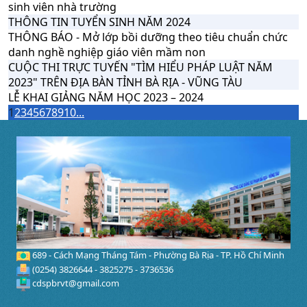
sinh viên nhà trường
THÔNG TIN TUYỂN SINH NĂM 2024
THÔNG BÁO - Mở lớp bồi dưỡng theo tiêu chuẩn chức
danh nghề nghiệp giáo viên mầm non
CUỘC THI TRỰC TUYẾN "TÌM HIỂU PHÁP LUẬT NĂM
2023" TRÊN ĐỊA BÀN TỈNH BÀ RỊA - VŨNG TÀU
LỄ KHAI GIẢNG NĂM HỌC 2023 – 2024
1
2
3
4
5
6
7
8
9
10
...
689 - Cách Mạng Tháng Tám - Phường Bà Rịa - TP. Hồ Chí Minh
(0254) 3826644 - 3825275 - 3736536
cdspbrvt@gmail.com