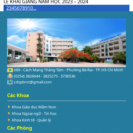
LỄ KHAI GIẢNG NĂM HỌC 2023 – 2024
1
2
3
4
5
6
7
8
9
10
...
689 - Cách Mạng Tháng Tám - Phường Bà Rịa - TP. Hồ Chí Minh
(0254) 3826644 - 3825275 - 3736536
cdspbrvt@gmail.com
Các Khoa
Khoa Giáo dục Mầm Non
Khoa Ngoại ngữ - Tin học
Khoa Kinh tế - Quản lý
Các Phòng