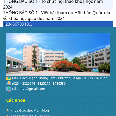
THÔNG BÁO SỐ 1 - Tổ chức hội thảo khoa học năm
2024
THÔNG BÁO SỐ 1 - Viết bài tham dự Hội thảo Quốc gia
về khoa học giáo dục năm 2024
1
2
3
4
5
6
7
8
9
10
...
689 - Cách Mạng Tháng Tám - Phường Bà Rịa - TP. Hồ Chí Minh
(0254) 3826644 - 3825275 - 3736536
cdspbrvt@gmail.com
Các Khoa
Khoa Giáo dục Mầm Non
Khoa Ngoại ngữ - Tin học