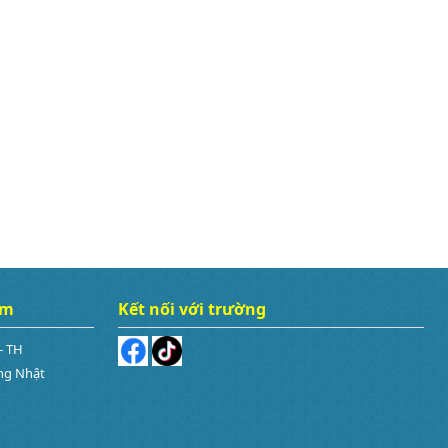
âm
Kết nối với trường
- TH
ng Nhật