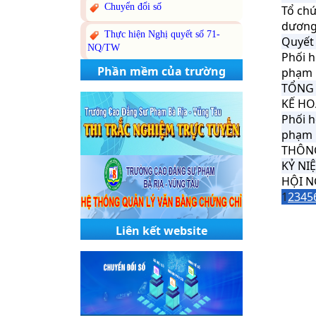
Chuyển đổi số
Tổ chứ
dương 
Thực hiện Nghị quyết số 71-
Quyết 
NQ/TW
Phối h
Phần mềm của trường
phạm 
TỔNG 
KẾ HO
Phối h
phạm 
THÔNG
KỶ NI
HỘI N
1
2
3
4
5
Liên kết website