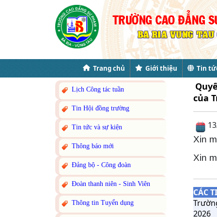
Trang chủ
Giới thiệu
Tin tứ
Quyế
Lịch Công tác tuần
của T
Tin Hội đồng trường
13
Tin tức và sự kiện
Xin m
Thông báo mới
Xin m
Đảng bộ - Công đoàn
Đoàn thanh niên - Sinh Viên
CÁC T
Trườn
Thông tin Tuyển dụng
2026