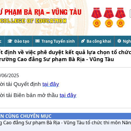
c
Đào tạo
Trang Tuyển sinh
Ba công khai
Nghi
t định về việc phê duyệt kết quả lựa chọn tổ chức
rường Cao đẳng Sư phạm Bà Rịa - Vũng Tàu
/06/2025
ời tải Quyết định
tại đây
ời tải Biên bản mở thầu
tại đây
IN CÙNG CHUYÊN MỤC
g Cao đẳng Sư phạm Bà Rịa - Vũng Tàu tổ chức thi môn N