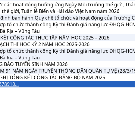
c các hoạt động hưởng ứng Ngày Môi trường thế giới, Thá
thế giới, Tuần lễ Biển và Hải đảo Việt Nam năm 2026
định ban hành Quy chế tổ chức và hoạt động của Trường C
ợp tổ chức thành công Kỳ thi Đánh giá năng lực ĐHQG-HC
Bà Rịa – Vũng Tàu
KẾT CÔNG TÁC THỰC TẬP NĂM HỌC 2025 – 2026
ẠCH THI HỌC KỲ 2 NĂM HỌC 2025-2026
ợp tổ chức thành công Kỳ thi Đánh giá năng lực ĐHQG-HC
Bà Rịa – Vũng Tàu
 BÁO TUYỂN SINH NĂM 2026
ỆM 91 NĂM NGÀY TRUYỀN THỐNG DÂN QUÂN TỰ VỆ (28/3/193
GHỊ TỔNG KẾT CÔNG TÁC ĐẢNG BỘ NĂM 2025
6
7
8
9
10
...