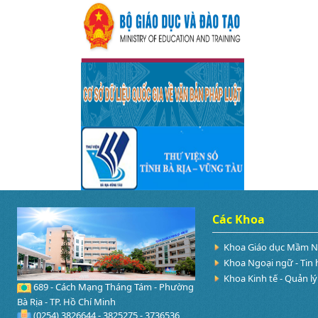
Các Khoa
Khoa Giáo dục Mầm 
Khoa Ngoại ngữ - Tin 
Khoa Kinh tế - Quản lý
689 - Cách Mạng Tháng Tám - Phường
Bà Rịa - TP. Hồ Chí Minh
(0254) 3826644 - 3825275 - 3736536