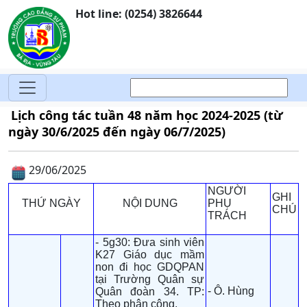
Hot line: (0254) 3826644
Lịch công tác tuần 48 năm học 2024-2025 (từ
ngày 30/6/2025 đến ngày 06/7/2025)
29/06/2025
NGƯỜI
GHI
THỨ NGÀY
NỘI DUNG
PHỤ
CHÚ
TRÁCH
- 5g30: Đưa sinh viên
K27 Giáo dục mầm
non đi học GDQPAN
tại Trường Quân sự
- Ô. Hùng
Quân đoàn 34. TP:
Theo phân công.