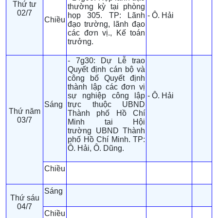
Thứ tư
thường kỳ tại phòng
02/7
họp 305. TP: Lãnh
- Ô. Hải
Chiều
đạo trường, lãnh đạo
các đơn vị., Kế toán
trưởng.
- 7g30: Dự Lễ trao
Quyết định cán bộ và
công bố Quyết định
thành lập các đơn vị
sự nghiệp công lập
- Ô. Hải
Sáng
trực thuộc UBND
Thứ năm
Thành phố Hồ Chí
03/7
Minh tai Hội
trường UBND Thành
phố Hồ Chí Minh. TP:
Ô. Hải, Ô. Dũng.
Chiều
Sáng
Thứ sáu
04/7
Chiều