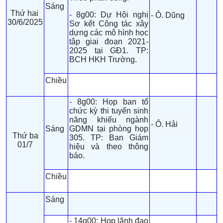
Sáng
Thứ hai
- 8g00: Dự Hội nghị
- Ô. Dũng
30/6/2025
Sơ kết Công tác xây
dựng các mô hình học
tập giai đoạn 2021-
2025 tại GĐ1. TP:
BCH HKH Trường.
Chiều
- 8g00: Họp ban tổ
chức kỳ thi tuyển sinh
năng khiếu ngành
- Ô. Hải
Sáng
GDMN tại phòng họp
Thứ ba
305. TP: Ban Giám
01/7
hiệu và theo thông
báo.
Chiều
Sáng
- 14g00: Họp lãnh đạo