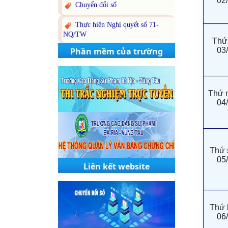
02
Chuyển đổi số
Thực hiện Nghị quyết số 71-
NQ/TW
Thứ
Phần mềm của trường
03
Thứ 
04
Thứ 
05
Liên kết website
Thứ 
06