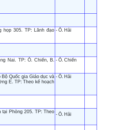
g họp 305. TP: Lãnh đạo
- Ô. Hải
ng Nai. TP: Ô. Chiến, B.
- Ô. Chiến
p Bộ Quốc gia Giáo dục và
- Ô. Hải
ường E. TP: Theo kế hoạch
h tại Phòng 205. TP: Theo
- Ô. Hải