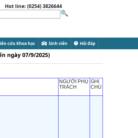
Hot line: (0254) 3826644
ên cứu Khoa học
Sinh viên
Hỏi đáp
ến ngày 07/9/2025)
NGƯỜI PHỤ
GHI
TRÁCH
CHÚ