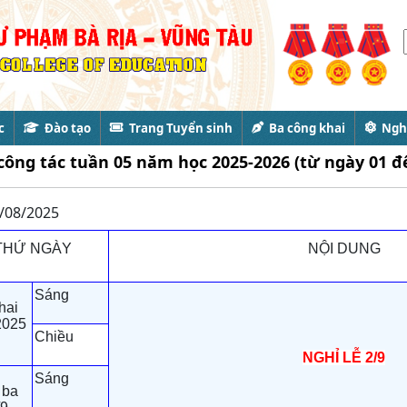
c
Đào tạo
Trang Tuyển sinh
Ba công khai
Nghi
 công tác tuần 05 năm học 2025-2026 (từ ngày 01 đ
/08/2025
THỨ NGÀY
NỘI DUNG
Sáng
hai
2025
Chiều
NGHỈ LỄ 2/9
Sáng
 ba