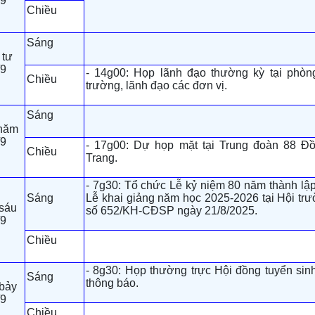
/9
Chiều
Sáng
 tư
/9
- 14g00: Họp lãnh đạo thường kỳ tại phòn
Chiều
trường, lãnh đạo các đơn vị.
Sáng
năm
/9
- 17g00: Dự họp mặt tại Trung đoàn 88 Đồ
Chiều
Trang.
- 7g30: Tổ chức Lễ kỷ niệm 80 năm thành lậ
Sáng
Lễ khai giảng năm học 2025-2026 tại Hội tr
sáu
số 652/KH-CĐSP ngày 21/8/2025.
/9
Chiều
- 8g30: Họp thường trực Hội đồng tuyển sin
Sáng
thông báo.
bảy
/9
Chiều