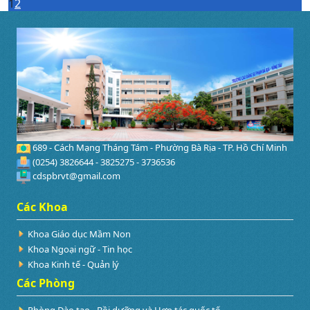
1
2
689 - Cách Mạng Tháng Tám - Phường Bà Rịa - TP. Hồ Chí Minh
(0254) 3826644 - 3825275 - 3736536
cdspbrvt@gmail.com
Các Khoa
Khoa Giáo dục Mầm Non
Khoa Ngoại ngữ - Tin học
Khoa Kinh tế - Quản lý
Các Phòng
Phòng Đào tạo - Bồi dưỡng và Hợp tác quốc tế