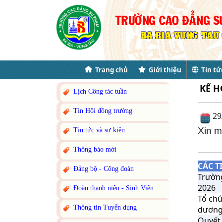
Trang chủ
Giới thiệu
Tin tứ
KẾ H
Lịch Công tác tuần
Tin Hội đồng trường
29
Xin m
Tin tức và sự kiện
Thông báo mới
CÁC T
Đảng bộ - Công đoàn
Trườn
2026
Đoàn thanh niên - Sinh Viên
Tổ chứ
Thông tin Tuyển dụng
dương 
Quyết 