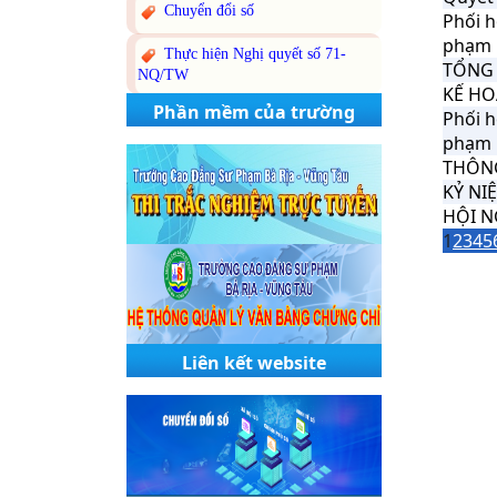
Chuyển đổi số
Phối h
phạm 
Thực hiện Nghị quyết số 71-
TỔNG 
NQ/TW
KẾ HO
Phần mềm của trường
Phối h
phạm 
THÔNG
KỶ NI
HỘI N
1
2
3
4
5
Liên kết website