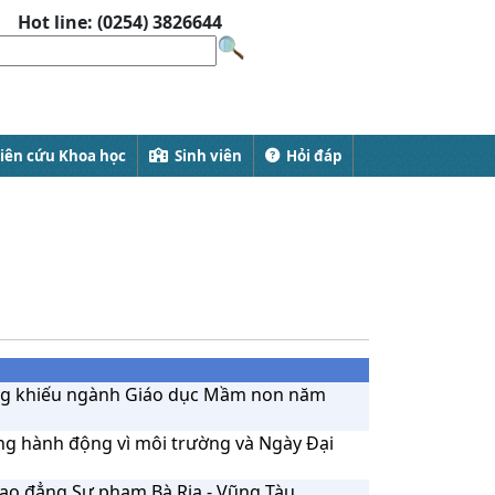
Hot line: (0254) 3826644
ên cứu Khoa học
Sinh viên
Hỏi đáp
ăng khiếu ngành Giáo dục Mầm non năm
ng hành động vì môi trường và Ngày Đại
ao đẳng Sư phạm Bà Rịa - Vũng Tàu