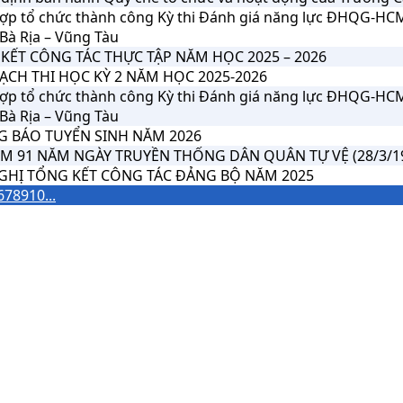
ợp tổ chức thành công Kỳ thi Đánh giá năng lực ĐHQG-HC
Bà Rịa – Vũng Tàu
KẾT CÔNG TÁC THỰC TẬP NĂM HỌC 2025 – 2026
ẠCH THI HỌC KỲ 2 NĂM HỌC 2025-2026
ợp tổ chức thành công Kỳ thi Đánh giá năng lực ĐHQG-HC
Bà Rịa – Vũng Tàu
 BÁO TUYỂN SINH NĂM 2026
ỆM 91 NĂM NGÀY TRUYỀN THỐNG DÂN QUÂN TỰ VỆ (28/3/193
GHỊ TỔNG KẾT CÔNG TÁC ĐẢNG BỘ NĂM 2025
6
7
8
9
10
...