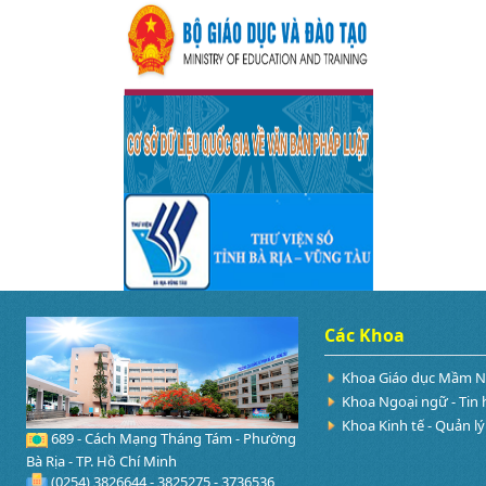
Các Khoa
Khoa Giáo dục Mầm 
Khoa Ngoại ngữ - Tin 
Khoa Kinh tế - Quản lý
689 - Cách Mạng Tháng Tám - Phường
Bà Rịa - TP. Hồ Chí Minh
(0254) 3826644 - 3825275 - 3736536