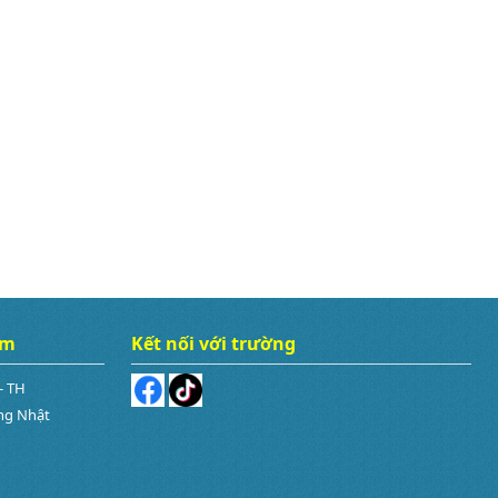
âm
Kết nối với trường
- TH
ng Nhật