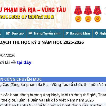
c
Đào tạo
Trang Tuyển sinh
Ba công khai
Nghi
OẠCH THI HỌC KỲ 2 NĂM HỌC 2025-2026
/04/2026
ời tải về
tại đây
IN CÙNG CHUYÊN MỤC
g Cao đẳng Sư phạm Bà Rịa - Vũng Tàu tổ chức thi môn N
c các hoạt động hưởng ứng Ngày Môi trường thế giới, Thá
thế giới, Tuần lễ Biển và Hải đảo Việt Nam năm 2026
định ban hành Quy chế tổ chức và hoạt động của Trường C