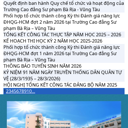
Quyết định ban hành Quy chế tổ chức và hoạt động của
Trường Cao đẳng Sư phạm Bà Rịa - Vũng Tàu
Phối hợp tổ chức thành công Kỳ thi Đánh giá năng lực
ĐHQG-HCM đợt 2 năm 2026 tại Trường Cao đẳng Sư
phạm Bà Rịa – Vũng Tàu
TỔNG KẾT CÔNG TÁC THỰC TẬP NĂM HỌC 2025 – 2026
KẾ HOẠCH THI HỌC KỲ 2 NĂM HỌC 2025-2026
Phối hợp tổ chức thành công Kỳ thi Đánh giá năng lực
ĐHQG-HCM đợt 1 năm 2026 tại Trường Cao đẳng Sư
phạm Bà Rịa – Vũng Tàu
THÔNG BÁO TUYỂN SINH NĂM 2026
KỶ NIỆM 91 NĂM NGÀY TRUYỀN THỐNG DÂN QUÂN TỰ
VỆ (28/3/1935 – 28/3/2026)
HỘI NGHỊ TỔNG KẾT CÔNG TÁC ĐẢNG BỘ NĂM 2025
1
2
3
4
5
6
7
8
9
10
...