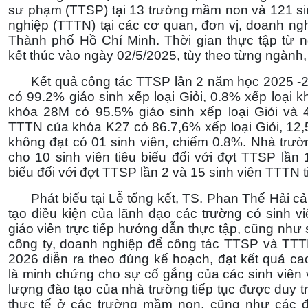
sư phạm (TTSP) tại 13 trường mầm non và 121 sin
nghiệp (TTTN) tại các cơ quan, đơn vị, doanh nghi
Thành phố Hồ Chí Minh. Thời gian thực tập từ 
kết thúc vào ngày 02/5/2025, tùy theo từng ngành
Kết quả công tác TTSP lần 2 năm học 2025 
có 99.2% giáo sinh xếp loại Giỏi, 0.8% xếp loại k
khóa 28M có 95.5% giáo sinh xếp loại Giỏi và 
TTTN của khóa K27 có 86.7,6% xếp loại Giỏi, 12,
không đạt có 01 sinh viên, chiếm 0.8%. Nhà trư
cho 10 sinh viên tiêu biểu đối với đợt TTSP lần 1
biểu đối với đợt TTSP lần 2 và 15 sinh viên TTTN t
Phát biểu tại Lễ tổng kết, TS. Phan Thế Hải 
tạo điều kiện của lãnh đạo các trường có sinh v
giáo viên trực tiếp hướng dẫn thực tập, cũng n
công ty, doanh nghiệp để công tác TTSP và TT
2026 diễn ra theo đúng kế hoạch, đạt kết quả ca
là minh chứng cho sự cố gắng của các sinh viên v
lượng đào tạo của nhà trường tiếp tục được duy tr
thực tế ở các trường mầm non, cũng như các