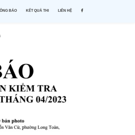
ÔNG BÁO
KẾT QUẢ THI
LIÊN HỆ
3