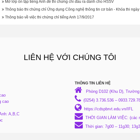
Mở lớp ôn tập tiếng Anh để thi chứng chỉ đầu ra dành cho HSSV
Thông báo thi chứng chỉ Ứng dụng Công nghệ thông tin cơ bản - Khóa thi ngày
Thông báo về việc thi chứng chỉ tiếng Anh 17/9/2017
LIÊN HỆ VỚI CHÚNG TÔI
THÔNG TIN LIÊN HỆ
Phòng D102 (Khu D), Trường
cao
(0254) 3.736.536 – 0933.729.7
g cao
https://cdspbrvt.edu.vn/IFL
 Anh: A,B,C
THỜI GIAN LÀM VIỆC: (các ng
ọc
Thời gian: 7g00 – 11g30; 13g3