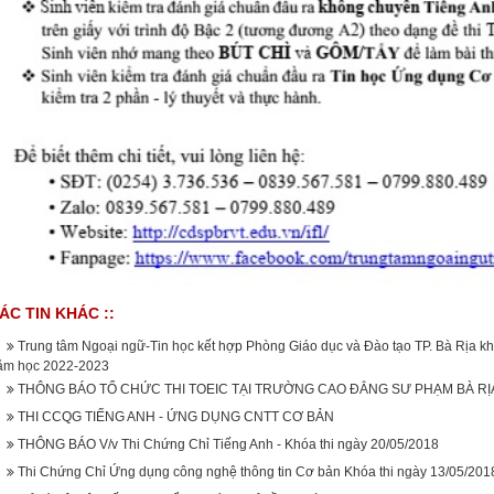
ÁC TIN KHÁC ::
Trung tâm Ngoại ngữ-Tin học kết hợp Phòng Giáo dục và Đào tạo TP. Bà Rịa kh
ăm học 2022-2023
THÔNG BÁO TỔ CHỨC THI TOEIC TẠI TRƯỜNG CAO ĐẲNG SƯ PHẠM BÀ R
THI CCQG TIẾNG ANH - ỨNG DỤNG CNTT CƠ BẢN
THÔNG BÁO V/v Thi Chứng Chỉ Tiếng Anh - Khóa thi ngày 20/05/2018
Thi Chứng Chỉ Ứng dụng công nghệ thông tin Cơ bản Khóa thi ngày 13/05/201