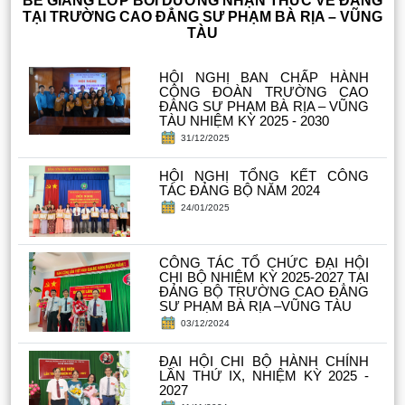
BẾ GIẢNG LỚP BỒI DƯỠNG NHẬN THỨC VỀ ĐẢNG
TẠI TRƯỜNG CAO ĐẲNG SƯ PHẠM BÀ RỊA – VŨNG
TÀU
HỘI NGHỊ BAN CHẤP HÀNH
CÔNG ĐOÀN TRƯỜNG CAO
ĐẲNG SƯ PHẠM BÀ RỊA – VŨNG
TÀU NHIỆM KỲ 2025 - 2030
31/12/2025
HỘI NGHỊ TỔNG KẾT CÔNG
TÁC ĐẢNG BỘ NĂM 2024
24/01/2025
CÔNG TÁC TỔ CHỨC ĐẠI HỘI
CHI BỘ NHIỆM KỲ 2025-2027 TẠI
ĐẢNG BỘ TRƯỜNG CAO ĐẲNG
SƯ PHẠM BÀ RỊA –VŨNG TÀU
03/12/2024
ĐẠI HỘI CHI BỘ HÀNH CHÍNH
LẦN THỨ IX, NHIỆM KỲ 2025 -
2027