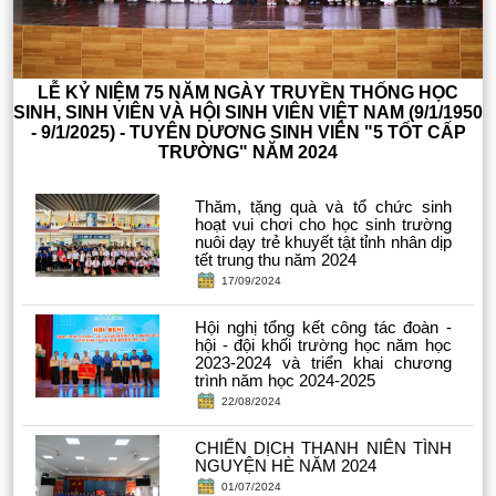
LỄ KỶ NIỆM 75 NĂM NGÀY TRUYỀN THỐNG HỌC
SINH, SINH VIÊN VÀ HỘI SINH VIÊN VIỆT NAM (9/1/1950
- 9/1/2025) - TUYÊN DƯƠNG SINH VIÊN "5 TỐT CẤP
TRƯỜNG" NĂM 2024
Thăm, tặng quà và tổ chức sinh
hoạt vui chơi cho học sinh trường
nuôi dạy trẻ khuyết tật tỉnh nhân dịp
tết trung thu năm 2024
17/09/2024
Hội nghị tổng kết công tác đoàn -
hội - đội khối trường học năm học
2023-2024 và triển khai chương
trình năm học 2024-2025
22/08/2024
CHIẾN DỊCH THANH NIÊN TÌNH
NGUYỆN HÈ NĂM 2024
01/07/2024