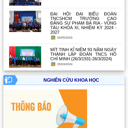
ĐẠI HỘI ĐẠI BIỂU ĐOÀN
TNCSHCM TRƯỜNG CAO
ĐẲNG SƯ PHẠM BÀ RỊA - VŨNG
TÀU KHÓA XI, NHIỆM KỲ 2024 -
2027
20/05/2024
MÍT TINH KỈ NIỆM 93 NĂM NGÀY
THÀNH LẬP ĐOÀN TNCS HỒ
CHÍ MINH (26/3/1931-26/3/2024)
25/03/2024
NGHIÊN CỨU KHOA HỌC