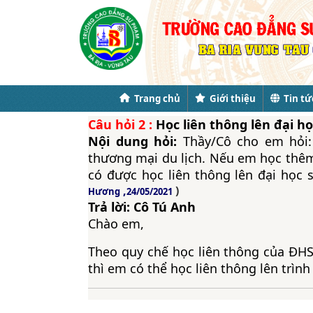
Trang chủ
Giới thiệu
Tin tứ
Câu hỏi
2
:
Học liên thông lên đại h
Nội dung hỏi:
Thầy/Cô cho em hỏi
thương mại du lịch. Nếu em học thê
có được học liên thông lên đại học
,
)
Hương
24/05/2021
Trả lời: Cô Tú Anh
Chào em,
Theo quy chế học liên thông của ĐH
thì em có thể học liên thông lên trìn