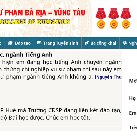
c
Đào tạo
Trang Tuyển sinh
Ba công khai
Nghi
ọc, ngành Tiếng Anh
: hiện em đang học tiếng Anh chuyên ngành
m chứng chỉ nghiệp vụ sư phạm thì sau này em
 sư phạm ngành tiếng Anh không ạ.
(
Nguyễn Thu
Mời
Họ 
SP Huế mà Trường CĐSP đang liên kết đào tạo,
Em
h độ Đại học được. Chúc em học tốt.
Tiê