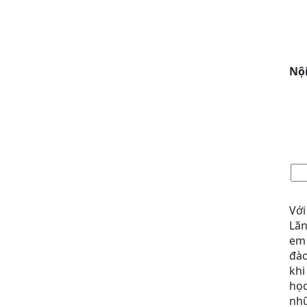
Nộ
Với
Lãn
em 
đào
khi
học
nhữ