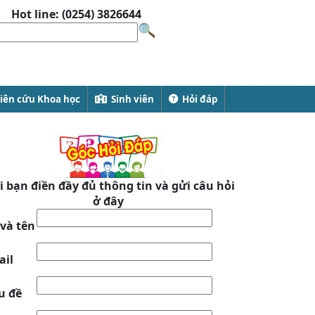
Hot line: (0254) 3826644
ên cứu Khoa học
Sinh viên
Hỏi đáp
 bạn điền đầy đủ thông tin và gửi câu hỏi
ở đây
và tên
ail
u đề