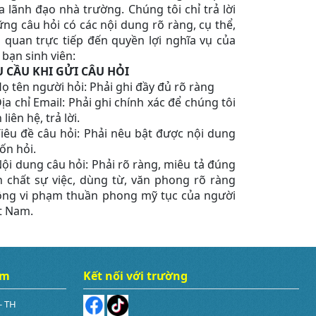
a lãnh đạo nhà trường. Chúng tôi chỉ trả lời
ng câu hỏi có các nội dung rõ ràng, cụ thể,
n quan trực tiếp đến quyền lợi nghĩa vụ của
 bạn sinh viên:
U CẦU KHI GỬI CÂU HỎI
Họ tên người hỏi: Phải ghi đầy đủ rõ ràng
Địa chỉ Email: Phải ghi chính xác để chúng tôi
 liên hệ, trả lời.
Tiêu đề câu hỏi: Phải nêu bật được nội dung
n hỏi.
Nội dung câu hỏi: Phải rõ ràng, miêu tả đúng
h chất sự việc, dùng từ, văn phong rõ ràng
ng vi phạm thuần phong mỹ tục của người
t Nam.
âm
Kết nối với trường
- TH