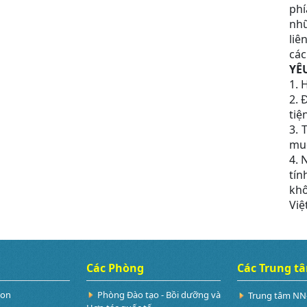
phí
nhữ
liê
các
YÊ
1. 
2. 
tiện
3. 
muố
4. 
tín
khô
Việ
Các Phòng
Các Trung t
Non
Phòng Đào tạo - Bồi dưỡng và
Trung tâm NN