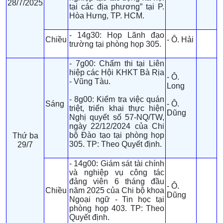
28/7/2025
tại các địa phương” tại P.
Hòa Hưng, TP. HCM.
- 14g30: Họp Lãnh đạo
Chiều
- Ô. Hải
trường tại phòng họp 305.
- 7g00: Chấm thi tại Liên
hiệp các Hội KHKT Bà Rịa
- Ô.
- Vũng Tàu.
Long
- 8g00: Kiểm tra việc quán
Sáng
- Ô.
triệt, triển khai thực hiện
Dũng
Nghị quyết số 57-NQ/TW,
ngày 22/12/2024 của Chi
bộ Đào tạo tại phòng họp
Thứ ba
305. TP: Theo Quyết định.
29/7
- 14g00: Giám sát tài chính
và nghiệp vụ công tác
đảng viên 6 tháng đầu
- Ô.
Chiều
năm 2025 của Chi bộ khoa
Dũng
Ngoại ngữ - Tin học tại
phòng họp 403. TP: Theo
Quyết định.