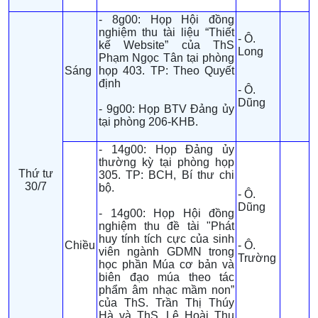
- 8g00: Họp Hội đồng
nghiệm thu tài liệu “Thiết
- Ô.
kế Website” của ThS
Long
Phạm Ngọc Tân tại phòng
Sáng
họp 403. TP: Theo Quyết
định
- Ô.
Dũng
- 9g00: Họp BTV Đảng ủy
tại phòng 206-KHB.
- 14g00: Họp Đảng ủy
thường kỳ tại phòng họp
Thứ tư
305. TP: BCH, Bí thư chi
30/7
bộ.
- Ô.
Dũng
- 14g00: Họp Hội đồng
nghiệm thu đề tài "Phát
huy tính tích cực của sinh
Chiều
- Ô.
viên ngành GDMN trong
Trường
học phần Múa cơ bản và
biên đạo múa theo tác
phẩm âm nhạc mầm non”
của ThS. Trần Thị Thúy
Hà và ThS. Lê Hoài Thu