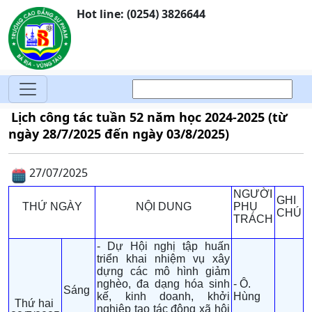
Hot line: (0254) 3826644
Lịch công tác tuần 52 năm học 2024-2025 (từ
ngày 28/7/2025 đến ngày 03/8/2025)
27/07/2025
NGƯỜI
GHI
THỨ NGÀY
NỘI DUNG
PHỤ
CHÚ
TRÁCH
- Dự Hội nghị tập huấn
triển khai nhiệm vụ xây
dựng các mô hình giảm
nghèo, đa dạng hóa sinh
- Ô.
Sáng
kế, kinh doanh, khởi
Hùng
Thứ hai
nghiệp tạo tác động xã hội