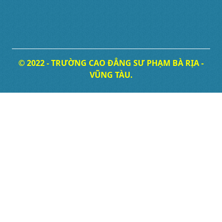
© 2022 - TRƯỜNG CAO ĐẲNG SƯ PHẠM BÀ RỊA -
VŨNG TÀU.