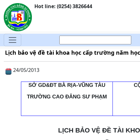
Hot line: (0254) 3826644
Lịch bảo vệ đề tài khoa học cấp trường năm học
24/05/2013
SỞ GD&ĐT BÀ RỊA-VŨNG TÀU
C
TRƯỜNG CAO ĐẲNG SƯ PHẠM
LỊCH BẢO VỆ ĐỀ TÀI K