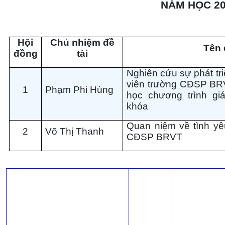
NĂM HỌC 20
Hội
Chủ nhiệm đề
Tên 
đồng
tài
Nghiên cứu sự phát tri
viên trường CĐSP BR
1
Phạm Phi Hùng
học chương trình gi
khóa
Quan niệm về tình yê
2
Võ Thị Thanh
CĐSP BRVT