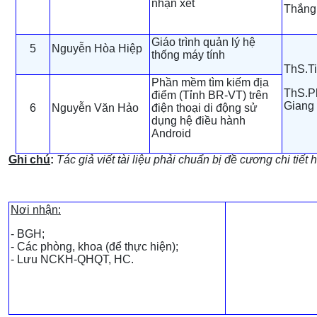
nhận xét
Thắng
Giáo trình quản lý hệ
5
Nguyễn Hòa Hiệp
thống máy tính
ThS.Ti
Phần mềm tìm kiếm địa
ThS.P
điểm (Tỉnh BR-VT) trên
Giang 
6
Nguyễn Văn Hảo
điện thoại di động sử
dụng hệ điều hành
Android
Ghi chú
:
Tác giả viết tài liệu phải chuẩn bị đề cương chi tiết
Nơi nhận:
- BGH;
- Các phòng, khoa (để thực hiện);
- Lưu NCKH-QHQT, HC.