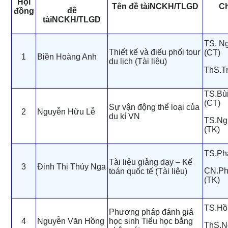
Hội
Tên đề tàiNCKH/TLGD
Ch
đề
đồng
tàiNCKH/TLGD
TS. N
Thiết kế và điếu phối tour
(CT)
1
Biền Hoàng Anh
du lịch (Tài liệu)
ThS.T
TS.Bù
(CT)
Sự vận động thể loại của
2
Nguyễn Hữu Lễ
du kí VN
TS.Ng
(TK)
TS.Ph
Tài liệu giảng dạy – Kế
3
Đinh Thị Thúy Nga
CN.Ph
toán quốc tế (Tài liệu)
(TK)
TS.Hồ
Phương pháp đánh giá
4
Nguyễn Văn Hồng
học sinh Tiểu học bằng
ThS.N