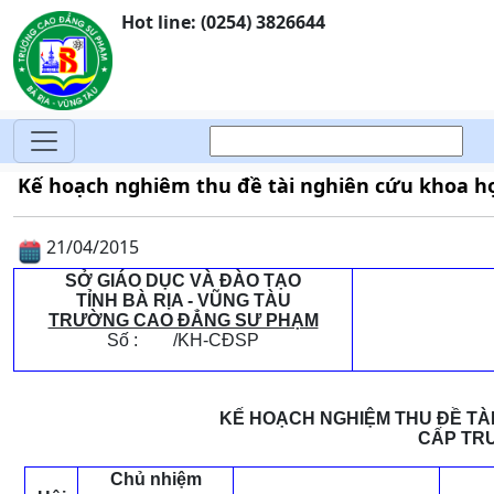
Hot line: (0254) 3826644
Kế hoạch nghiêm thu đề tài nghiên cứu khoa học
21/04/2015
SỞ GIÁO DỤC VÀ ĐÀO TẠO
TỈNH BÀ RỊA - VŨNG TÀU
TRƯỜNG CAO ĐẲNG SƯ PHẠM
Số : /KH-CĐSP
KẾ HOẠCH NGHIỆM THU ĐỀ TÀI
CẤP TRƯ
Chủ nhiệm