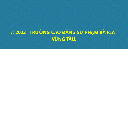
© 2022 - TRƯỜNG CAO ĐẲNG SƯ PHẠM BÀ RỊA -
VŨNG TÀU.