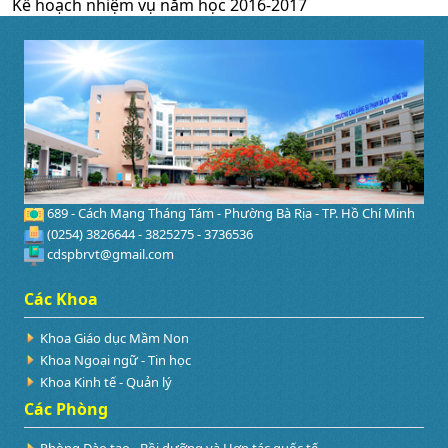
Kế hoạch nhiệm vụ năm học 2016-2017
689 - Cách Mạng Tháng Tám - Phường Bà Rịa - TP. Hồ Chí Minh
(0254) 3826644 - 3825275 - 3736536
cdspbrvt@gmail.com
Các Khoa
Khoa Giáo dục Mầm Non
Khoa Ngoại ngữ - Tin học
Khoa Kinh tế - Quản lý
Các Phòng
Phòng Đào tạo - Bồi dưỡng và Hợp tác quốc tế