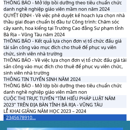
THÔNG BÁO - Mở lớp bồi dưỡng theo tiêu chuẩn chức
danh nghề nghiệp giáo viên mầm non năm 2024
QUYẾT ĐỊNH - Về việc phê duyệt kế hoạch lựa chọn nhà
thầu giai đoạn chuẩn bị đầu tư Công trình: Chăm sóc
cây xanh, hoa kiểng tại Trường Cao đẳng Sư phạm tỉnh
Bà Rịa – Vũng Tàu năm 2024
THÔNG BÁO - Kết quả lựa chọn đơn vị tổ chức đấu giá
tài sản công vào mục đích cho thuê để phục vụ viên
chức, sinh viên nhà trường
THÔNG BÁO - Về việc lựa chọn đơn vị tổ chức đấu giá tài
sản công vào mục đích cho thuê để phục vụ viên chức,
sinh viên nhà trường
THÔNG TIN TUYỂN SINH NĂM 2024
THÔNG BÁO - Mở lớp bồi dưỡng theo tiêu chuẩn chức
danh nghề nghiệp giáo viên mầm non
CUỘC THI TRỰC TUYẾN "TÌM HIỂU PHÁP LUẬT NĂM
2023" TRÊN ĐỊA BÀN TỈNH BÀ RỊA - VŨNG TÀU
LỄ KHAI GIẢNG NĂM HỌC 2023 – 2024
1
2
3
4
5
6
7
8
9
10
...