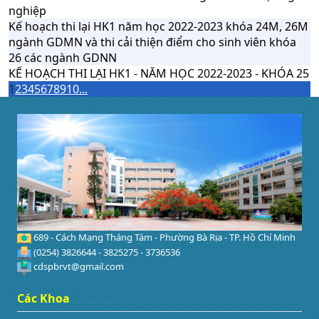
nghiệp
Kế hoạch thi lại HK1 năm học 2022-2023 khóa 24M, 26M
ngành GDMN và thi cải thiện điểm cho sinh viên khóa
26 các ngành GDNN
KẾ HOẠCH THI LẠI HK1 - NĂM HỌC 2022-2023 - KHÓA 25
1
2
3
4
5
6
7
8
9
10
...
689 - Cách Mạng Tháng Tám - Phường Bà Rịa - TP. Hồ Chí Minh
(0254) 3826644 - 3825275 - 3736536
cdspbrvt@gmail.com
Các Khoa