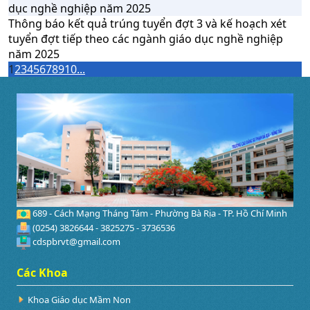
dục nghề nghiệp năm 2025
Thông báo kết quả trúng tuyển đợt 3 và kế hoạch xét
tuyển đợt tiếp theo các ngành giáo dục nghề nghiệp
năm 2025
1
2
3
4
5
6
7
8
9
10
...
689 - Cách Mạng Tháng Tám - Phường Bà Rịa - TP. Hồ Chí Minh
(0254) 3826644 - 3825275 - 3736536
cdspbrvt@gmail.com
Các Khoa
Khoa Giáo dục Mầm Non