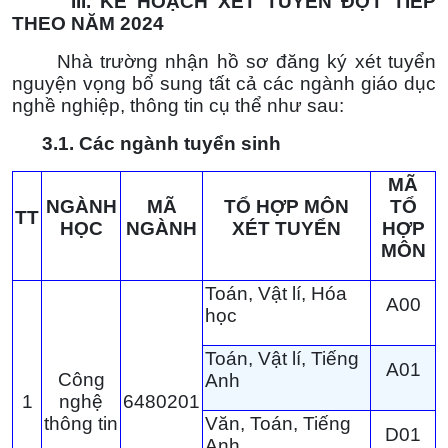
III. KẾ HOẠCH XÉT TUYỂN ĐỢT TIẾP
THEO NĂM 2024
Nhà trường nhận hồ sơ đăng ký xét tuyển
nguyện vọng bổ sung tất cả các ngành giáo dục
nghề nghiệp, thông tin cụ thể như sau:
3.1.
Các ngành tuyển sinh
MÃ
NGÀNH
MÃ
TỔ HỢP MÔN
TỔ
TT
HỌC
NGÀNH
XÉT TUYỂN
HỢP
MÔN
Toán, Vật lí, Hóa
A00
học
Toán, Vật lí, Tiếng
A01
Công
Anh
1
nghệ
6480201
thông tin
Văn, Toán, Tiếng
D01
Anh