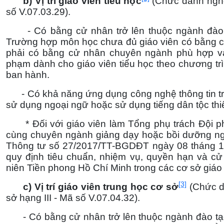
b) Vị trí giáo viên tiểu học
(Chức danh nghề 
số V.07.03.29).
- Có bằng cử nhân trở lên thuộc ngành đào tạo
Trường hợp môn học chưa đủ giáo viên có bằng cử
phải có bằng cử nhân chuyên ngành phù hợp v
phạm dành cho giáo viên tiểu học theo chương tr
ban hành.
- Có khả năng ứng dụng công nghệ thông tin tr
sử dụng ngoại ngữ hoặc sử dụng tiếng dân tộc thiểu
* Đối với giáo viên làm Tổng phụ trách Đội ph
cùng chuyên ngành giảng dạy hoặc bồi dưỡng nghi
Thông tư số 27/2017/TT-BGDĐT ngày 08 tháng 1
quy định tiêu chuẩn, nhiệm vụ, quyền hạn và cử
niên Tiền phong Hồ Chí Minh trong các cơ sở giáo
[3]
c) Vị trí giáo viên trung học cơ sở
(Chức d
sở hạng III - Mã số V.07.04.32).
- Có bằng cử nhân trở lên thuộc ngành đào tạo g