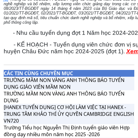
nghề nghiệp và bổ nhiệm, xếp lương viên chức giảng dạy trong các cơ 
08/2023/TT-BGDĐT ngày 14 tháng 4 năm 2023 của Bộ Giáo dục và Đào
01/2021/TT-BGDĐT, 02/2021/TT-BGDĐT, 03/2021/TT-BGDĐT, 04/2021/TT-
tạo quy định mã số, tiêu chuẩn chức danh nghề nghiệp và bổ nhiệm, xếp 
phổ thông công lập.
- Nhu cầu tuyển dụng đợt 1 Năm học 2024-202
- KẾ HOẠCH - Tuyển dụng viên chức đơn vị sự 
huyện Châu Đức năm học 2024-2025 (đợt 1).
Xem
CÁC TIN CÙNG CHUYÊN MỤC
TRƯỜNG MẦM NON VÀNG ANH THÔNG BÁO TUYỂN
DỤNG GIÁO VIÊN MẦM NON
TRƯỜNG MẦM NON VÀNG ANH THÔNG BÁO TUYỂN
DỤNG
[HANEX TUYỂN DỤNG] CƠ HỘI LÀM VIỆC TẠI HANEX -
TRUNG TÂM KHẢO THÍ ỦY QUYỀN CAMBRIDGE ENGLISH
VN720
Trường Tiểu học Nguyễn Thị Định tuyển giáo viên Hợp
đồng dạy nhiều môn năm học 2025 -2026