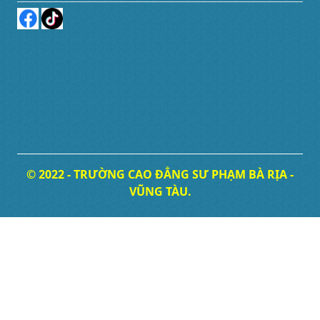
© 2022 - TRƯỜNG CAO ĐẲNG SƯ PHẠM BÀ RỊA -
VŨNG TÀU.