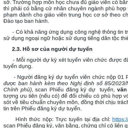
sở. Trường hợp môn học chưa đủ giáo viên có bằn
thì phải có bằng cử nhân chuyên ngành phù hợp 
phạm dành cho giáo viên trung học cơ sở theo c
Đào tạo ban hành.
- Có khả năng ứng dụng công nghệ thông tin tr
sử dụng ngoại ngữ hoặc sử dụng tiếng dân tộc thiểu
2.3. Hồ sơ của người dự tuyển
- Mỗi người dự kỳ xét tuyển viên chức được đăng
tuyển dụng.
- Người đăng ký dự tuyển viên chức nộp 01 P
được ban hành kèm theo Nghị định số 85/2023
Chính phủ)
, scan Phiếu đăng ký dự tuyển,
văn
tượng ưu tiên (nếu có) để đối chiếu có phù hợp với
sót về tiêu chuẩn chuyên môn, đồng thời chịu trác
tin trên Phiếu đăng ký dự tuyển.
Hình thức nộp: Trực tuyến tại địa chỉ:
https:
scan Phiếu đăng ký, văn bằng, chứng chỉ có liên q