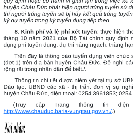
quy định hoặc có hành vi gian lận trong việc k
huyện Châu Đức phát hiện người trúng tuyển sử 
thì người trúng tuyển sẽ bị hủy kết quả trúng tu
ký dự tuyển trong kỳ tuyển dụng tiếp theo.
8. Kinh phí và lệ phí xét tuyển
: thực hiện 
tháng 10 năm 2021 của Bộ Tài chính quy định 
dụng phí tuyển dụng, dự thi nâng ngạch, thăng h
Trên đây là thông báo tuyển dụng viên chức s
(đợt 1) trên địa bàn huyện Châu Đức. Đề nghị cá
rộng rãi trong nhân dân để biết./.
Thông tin chi tiết được niêm yết tại trụ sở U
Đào tạo, UBND các xã - thị trấn, đơn vị sự ngh
huyện Châu Đức, điện thoại: 0254.3961853; 0254
(Truy cập Trang thông tin điệ
http://www.chauduc.baria-vungtau.gov.vn./
.)