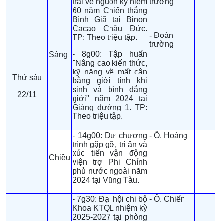
trại về nguồn kỷ niệm
trường
60 năm Chiến thắng
Bình Giã tại Binon
Cacao Châu Đức.
- Đoàn
TP: Theo triệu tập.
trường
- 8g00: Tập huấn
Sáng
"Nâng cao kiến thức,
kỹ năng về mất cân
Thứ sáu
bằng giới tính khi
sinh và bình đẳng
22/11
giới" năm 2024 tại
Giảng đường 1. TP:
Theo triệu tập.
- 14g00: Dự chương
- Ô. Hoàng
trình gặp gỡ, tri ân và
xúc tiến vận động
Chiều
viện trợ Phi Chính
phủ nước ngoài năm
2024 tại Vũng Tàu.
- 7g30: Đại hội chi bộ
- Ô. Chiến
Khoa KTQL nhiệm kỳ
2025-2027 tại phòng