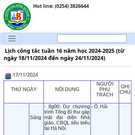
Hot line: (0254) 3826644
Lịch công tác tuần 16 năm học 2024-2025 (từ
ngày 18/11/2024 đến ngày 24/11/2024)
17/11/2024
NGƯỜI
GHI
THỨ NGÀY
NỘI DUNG
PHỤ
CHÚ
TRÁCH
- 8g00: Dự chương
- Ô. Hải
trình Tổng Bí thư gặp
Sáng
mặt đại diện Nhà
giáo, CBQL tiêu biểu
tại Hà Nội.