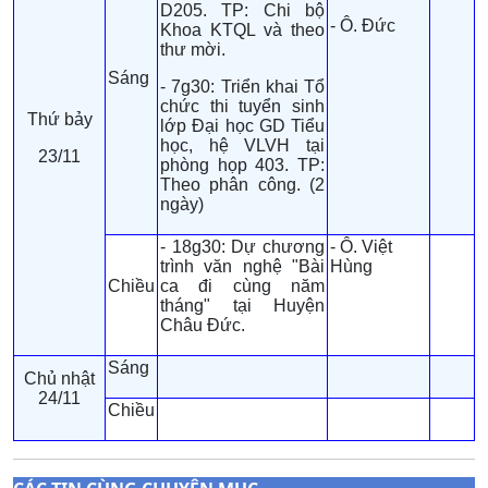
D205. TP: Chi bộ
- Ô. Đức
Khoa KTQL và theo
thư mời.
Sáng
- 7g30: Triển khai Tổ
chức thi tuyển sinh
Thứ bảy
lớp Đại học GD Tiểu
học, hệ VLVH tại
23/11
phòng họp 403. TP:
Theo phân công. (2
ngày)
- 18g30: Dự chương
- Ô. Việt
trình văn nghệ "Bài
Hùng
Chiều
ca đi cùng năm
tháng" tại Huyện
Châu Đức.
Sáng
Chủ nhật
24/11
Chiều