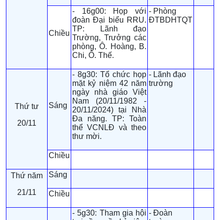
- 16g00: Họp với
- Phòng
đoàn Đại biểu RRU.
ĐTBDHTQT
TP: Lãnh đạo
Chiều
Trường, Trưởng các
phòng, Ô. Hoàng, B.
Chi, Ô. Thế.
- 8g30: Tổ chức họp
- Lãnh đạo
mặt kỷ niệm 42 năm
trường
ngày nhà giáo Việt
Nam (20/11/1982 -
Sáng
Thứ tư
20/11/2024) tại Nhà
Đa năng. TP: Toàn
20/11
thể VCNLĐ và theo
thư mời.
Chiều
Sáng
Thứ năm
21/11
Chiều
- 5g30: Tham gia hội
- Đoàn