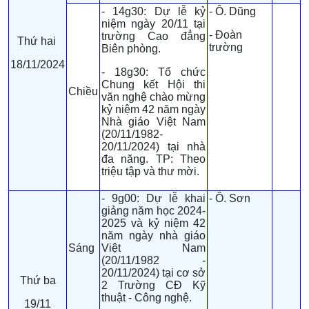
- 14g30: Dự lễ kỷ
- Ô. Dũng
niệm ngày 20/11 tại
- Đoàn
trường Cao đẳng
Thứ hai
trường
Biên phòng.
18/11/2024
- 18g30: Tổ chức
Chung kết Hội thi
Chiều
văn nghệ chào mừng
kỷ niệm 42 năm ngày
Nhà giáo Việt Nam
(20/11/1982-
20/11/2024) tại nhà
đa năng. TP: Theo
triệu tập và thư mời.
- 9g00: Dự lễ khai
- Ô. Sơn
giảng năm học 2024-
2025 và kỷ niệm 42
năm ngày nhà giáo
Sáng
Việt Nam
(20/11/1982 -
20/11/2024) tại cơ sở
Thứ ba
2 Trường CĐ Kỹ
thuật - Công nghệ.
19/11