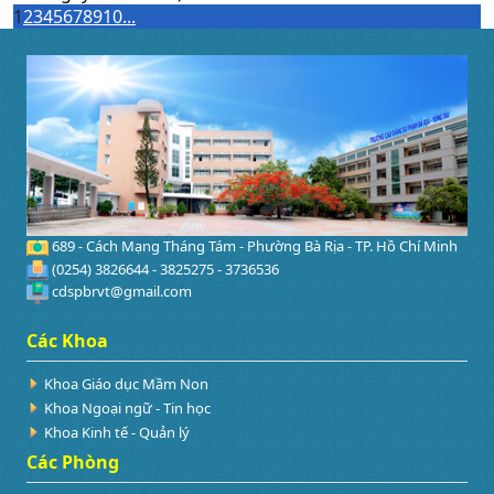
1
2
3
4
5
6
7
8
9
10
...
689 - Cách Mạng Tháng Tám - Phường Bà Rịa - TP. Hồ Chí Minh
(0254) 3826644 - 3825275 - 3736536
cdspbrvt@gmail.com
Các Khoa
Khoa Giáo dục Mầm Non
Khoa Ngoại ngữ - Tin học
Khoa Kinh tế - Quản lý
Các Phòng