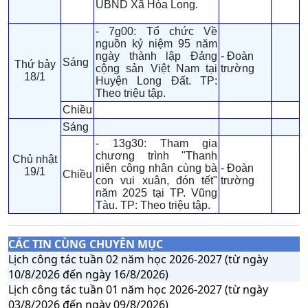
UBND Xã Hòa Long.
- 7g00: Tổ chức Về
nguồn kỷ niệm 95 năm
ngày thành lập Đảng
- Đoàn
Sáng
Thứ bảy
cộng sản Việt Nam tại
trường
18/1
Huyện Long Đất. TP:
Theo triệu tập.
Chiều
Sáng
- 13g30: Tham gia
chương trình "Thanh
Chủ nhật
niên công nhân cùng bà
- Đoàn
19/1
Chiều
con vui xuân, đón tết"
trường
năm 2025 tại TP. Vũng
Tàu. TP: Theo triệu tập.
CÁC TIN CÙNG CHUYÊN MỤC
Lịch công tác tuần 02 năm học 2026-2027 (từ ngày
10/8/2026 đến ngày 16/8/2026)
Lịch công tác tuần 01 năm học 2026-2027 (từ ngày
03/8/2026 đến ngày 09/8/2026)