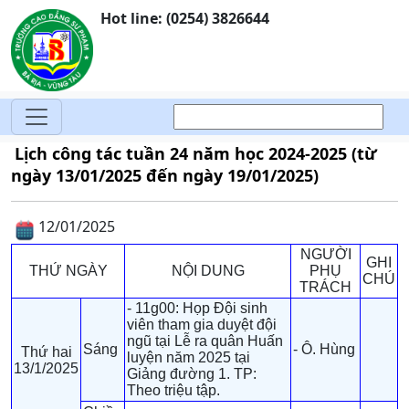
Hot line: (0254) 3826644
Lịch công tác tuần 24 năm học 2024-2025 (từ
ngày 13/01/2025 đến ngày 19/01/2025)
12/01/2025
NGƯỜI
GHI
THỨ NGÀY
NỘI DUNG
PHỤ
CHÚ
TRÁCH
- 11g00: Họp Đội sinh
viên tham gia duyệt đội
ngũ tại Lễ ra quân Huấn
Sáng
- Ô. Hùng
Thứ hai
luyện năm 2025 tại
13/1/2025
Giảng đường 1. TP:
Theo triệu tập.