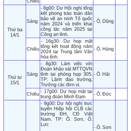
Chiều
- 8g00: Dự Hội nghị tổng
kết phong trào toàn dân
bảo vệ an ninh Tổ quốc
Sáng
- Ô. Dũng
năm 2024 và triển khai
công tác năm 2025 tại
Thứ ba
Công an tỉnh.
14/1
- 16g30: Dự họp mặt
tổng kết hoạt động năm
Chiều
- Ô. Hùng
2024 tại Trung tâm Văn
hóa tỉnh.
- 8g30: Làm việc với
Đoàn khảo sát MTTQVN
Sáng
tỉnh tại phòng họp 305.
- Ô. Hải
Thứ tư
TP: Lãnh đạo trường,
15/1
Trưởng các đơn vị.
- 17g00: Dự họp mặt tại
Chiều
- Ô. Đức
trung đoàn Minh Đạm
- 9g00: Dự hội nghị trực
tuyến Hiệp hội CLB các
trường ĐH, CĐ Việt
Nam. TP: Ô. Sơn, Ô.
Lực
- Ô. Sơn