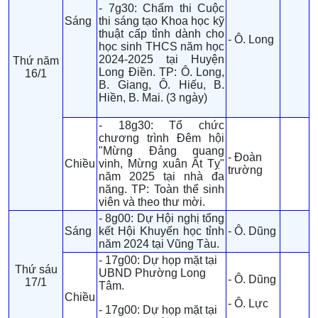
- 7g30: Chấm thi Cuộc
Sáng
thi sáng tạo Khoa học kỹ
thuật cấp tỉnh dành cho
- Ô. Long
học sinh THCS năm học
2024-2025 tại Huyện
Thứ năm
Long Điền. TP: Ô. Long,
16/1
B. Giang, Ô. Hiếu, B.
Hiền, B. Mai. (3 ngày)
- 18g30: Tổ chức
chương trình Đêm hội
"Mừng Đảng quang
- Đoàn
Chiều
vinh, Mừng xuân Ất Tỵ"
trường
năm 2025 tại nhà đa
năng. TP: Toàn thể sinh
viên và theo thư mời.
- 8g00: Dự Hội nghị tổng
Sáng
kết Hội Khuyến học tỉnh
- Ô. Dũng
năm 2024 tại Vũng Tàu.
- 17g00: Dự họp mặt tại
Thứ sáu
UBND Phường Long
- Ô. Dũng
17/1
Tâm.
Chiều
- Ô. Lực
- 17g00: Dự họp mặt tại