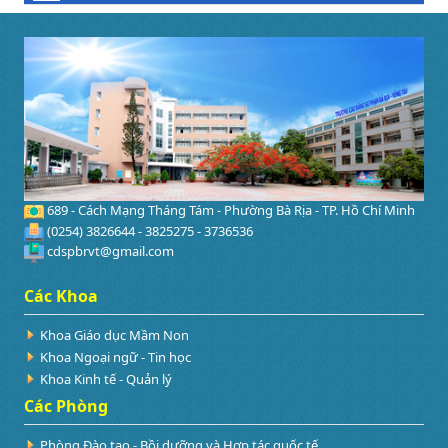
689 - Cách Mạng Tháng Tám - Phường Bà Rịa - TP. Hồ Chí Minh
(0254) 3826644 - 3825275 - 3736536
cdspbrvt@gmail.com
Các Khoa
Khoa Giáo dục Mầm Non
Khoa Ngoại ngữ - Tin học
Khoa Kinh tế - Quản lý
Các Phòng
Phòng Đào tạo - Bồi dưỡng và Hợp tác quốc tế