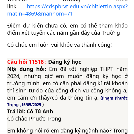
link
https://cdspbrvt.edu.vn/chitiettin.aspx?
matin=4869&manhom=71
Điểm dự kiến chưa có, em có thể tham khảo
điểm xét tuyển các năm gần đây của Trường
Cô chúc em luôn vui khỏe và thành công!
Câu hỏi
11518
:
Đăng ký học
Nội dung hỏi:
Em đã tốt nghiệp THPT năm
2024, nhưng giờ em muốn đăng ký học ở
trường mình, em có cần phải đăng kí tài khoản
thí sinh tự do của cổng dịch vụ công không ạ,
em cám ơn thầy/cô đã thông tin ạ.
(
Phạm Phước
,
)
Trọng
15/05/2025
Trả lời: Cô Tú Anh
Cô chào Phước Trọng
Em không nói rõ em đăng ký ngành nào? Trong