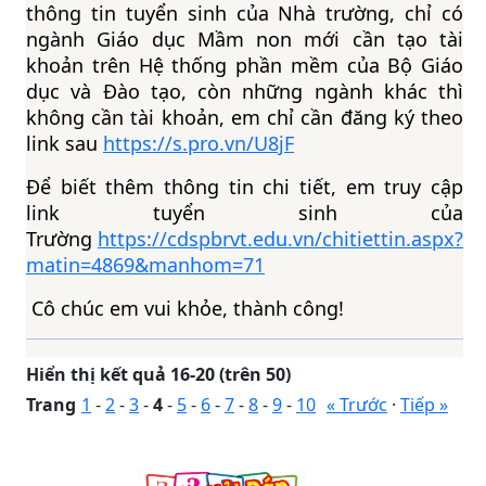
thông tin tuyển sinh của Nhà trường, chỉ có
ngành Giáo dục Mầm non mới cần tạo tài
khoản trên Hệ thống phần mềm của Bộ Giáo
dục và Đào tạo, còn những ngành khác thì
không cần tài khoản, em chỉ cần đăng ký theo
link sau
https://s.pro.vn/U8jF
Để biết thêm thông tin chi tiết, em truy cập
link tuyển sinh của
Trường
https://cdspbrvt.edu.vn/chitiettin.aspx?
matin=4869&manhom=71
Cô chúc em vui khỏe, thành công!
Hiển thị kết quả 16-20 (trên 50)
Trang
1
-
2
-
3
-
4
-
5
-
6
-
7
-
8
-
9
-
10
« Trước
·
Tiếp »