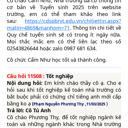
Cô chào Cẩm Như, Nhà trường đã có thông tin
cơ bản về Tuyển sinh 2025 trên website
trường, em có thể tham khảo theo link
sau:
https://cdspbrvt.edu.vn/chitiettin.aspx?
matin=4869&manhom=71
. Thông tin chi tiết về
Quy chế tuyển sinh sẽ có trong ít ngày nữa.
Mọi thắc mắc em có thể liên lạc theo số
02543826644 hoặc zalo 0987 681 634.
Cô chức Cẩm Như học tốt và thành công.
Câu hỏi
11508
:
Tốt nghiệp
Nội dung hỏi:
Em kính chào thầy cô ạ. Cho e
hỏi sau khi tốt nghiệp kế toán nhà trường có
bắt buộc phải có chứng chỉ tiếng anh mới cấp
bằng ko ạ
(
,
)
Phạm Nguyễn Phương Thy
11/03/2025
Trả lời: Cô Tú Anh
Cô chào Phương Thy, để tốt nghiệp ngành kế
toán và những ngành khác trong Nhà trường