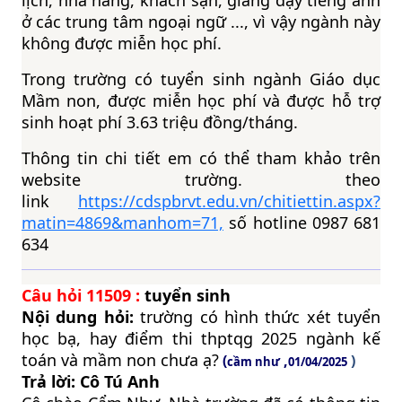
lịch, nhà hàng, khách sạn, giảng dạy tiếng anh
ở các trung tâm ngoại ngữ ..., vì vậy ngành này
không được miễn học phí.
Trong trường có tuyển sinh ngành Giáo dục
Mầm non, được miễn học phí và được hỗ trợ
sinh hoạt phí 3.63 triệu đồng/tháng.
Thông tin chi tiết em có thể tham khảo trên
website trường. theo
link
https://cdspbrvt.edu.vn/chitiettin.aspx?
matin=4869&manhom=71,
số hotline 0987 681
634
Câu hỏi
11509
:
tuyển sinh
Nội dung hỏi:
trường có hình thức xét tuyển
học bạ, hay điểm thi thptqg 2025 ngành kế
toán và mầm non chưa ạ?
(
,
)
cầm như
01/04/2025
Trả lời: Cô Tú Anh