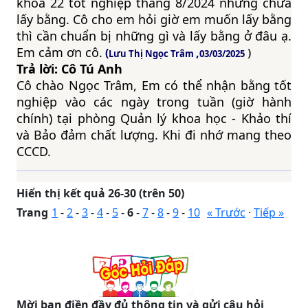
khóa 22 tốt nghiệp tháng 8/2024 nhưng chưa
lấy bằng. Cô cho em hỏi giờ em muốn lấy bằng
thì cần chuẩn bị những gì và lấy bằng ở đâu ạ.
Em cảm ơn cô.
(
,
)
Lưu Thị Ngọc Trâm
03/03/2025
Trả lời: Cô Tú Anh
Cô chào Ngọc Trâm, Em có thể nhận bằng tốt
nghiệp vào các ngày trong tuần (giờ hành
chính) tại phòng Quản lý khoa học - Khảo thí
và Bảo đảm chất lượng. Khi đi nhớ mang theo
CCCD.
Hiển thị kết quả 26-30 (trên 50)
Trang
1
-
2
-
3
-
4
-
5
-
6
-
7
-
8
-
9
-
10
« Trước
·
Tiếp »
Mời bạn điền đầy đủ thông tin và gửi câu hỏi